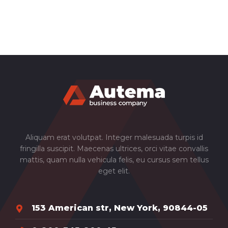
Aliquam erat volutpat. Integer malesuada turpis id
fringilla suscipit. Maecenas ultrices, orci vitae convallis
mattis, quam nulla vehicula felis, eu cursus sem tellus
eget elit.
153 American str, New York, 90844-05