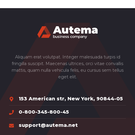
Aliquam erat volutpat. Integer malesuada turpis id
fringilla suscipit. Maecenas ultrices, orci vitae convallis
mattis, quam nulla vehicula felis, eu cursus sem tellus
eget elit.
153 American str, New York, 90844-05
0-800-345-800-45
support@autema.net