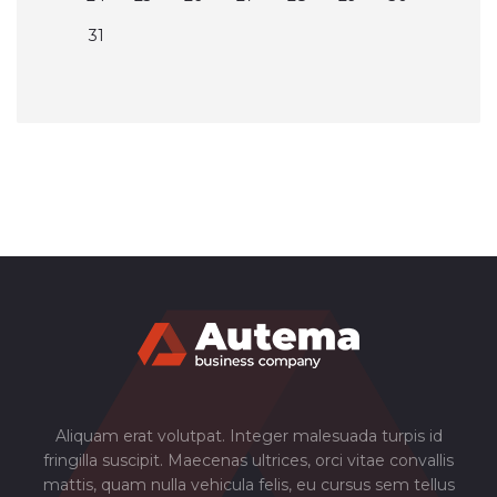
31
Aliquam erat volutpat. Integer malesuada turpis id
fringilla suscipit. Maecenas ultrices, orci vitae convallis
mattis, quam nulla vehicula felis, eu cursus sem tellus