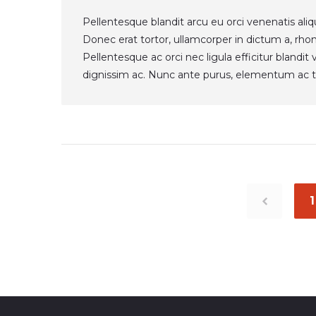
Pellentesque blandit arcu eu orci venenatis ali
Donec erat tortor, ullamcorper in dictum a, rho
Pellentesque ac orci nec ligula efficitur blandi
dignissim ac. Nunc ante purus, elementum ac t
Posts
navigation
1