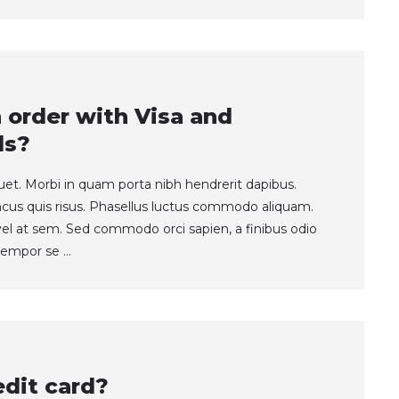
an order with Visa and
ds?
quet. Morbi in quam porta nibh hendrerit dapibus.
ncus quis risus. Phasellus luctus commodo aliquam.
t vel at sem. Sed commodo orci sapien, a finibus odio
empor se ...
edit card?