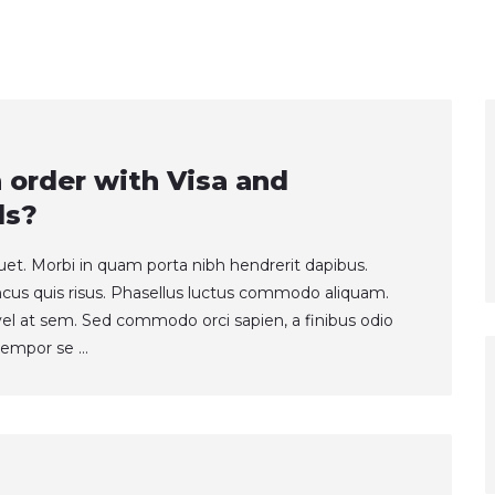
Social Icons
Separators
an order with Visa and
ds?
quet. Morbi in quam porta nibh hendrerit dapibus.
ncus quis risus. Phasellus luctus commodo aliquam.
t vel at sem. Sed commodo orci sapien, a finibus odio
empor se ...