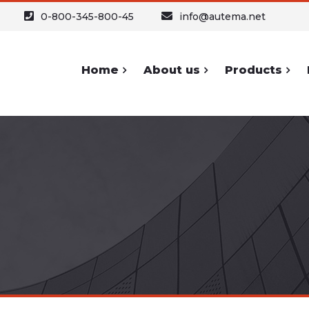
0-800-345-800-45
info@autema.net
Home
About us
Products
ypography
Forms and
Sh
Icons
Headers
Buttons
Text
A
Forms
Text Columns
Icons
Table
S
Lists and